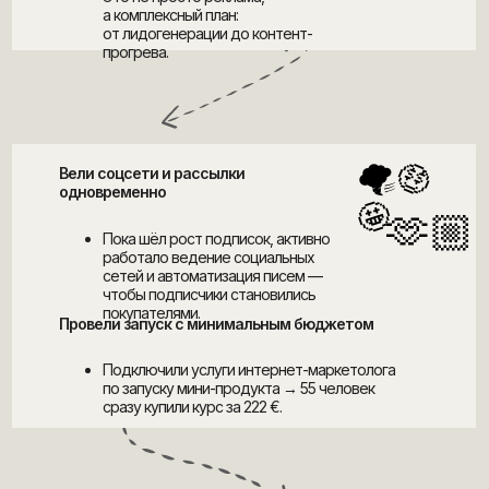
а комплексный план:
от лидогенерации до контент-
прогрева.
🌪
🤑
Вели соцсети и рассылки
одновременно
🤩
🫶🏼
Пока шёл рост подписок, активно
работало ведение социальных
сетей и автоматизация писем —
чтобы подписчики становились
покупателями.
Провели запуск с минимальным бюджетом
Подключили услуги интернет-маркетолога
по запуску мини-продукта → 55 человек
сразу купили курс за 222 €.