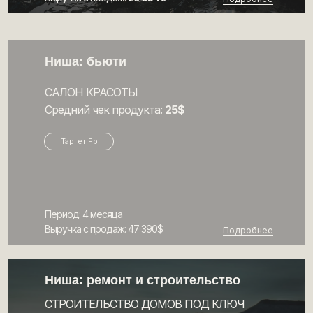
Ниша: бьюти
САЛОН КРАСОТЫ
Средний чек продукта:
25$
Таргет Fb
Период: 4 месяца
Выручка с продаж: 47 390$
Подробнее
Ниша: ремонт и строительство
СТРОИТЕЛЬСТВО ДОМОВ ПОД КЛЮЧ