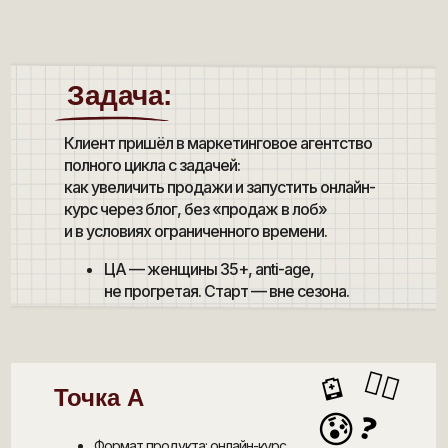
Задача:
Клиент пришёл в маркетинговое агентство
полного цикла с задачей:
как увеличить продажи и запустить онлайн-
курс через блог, без «продаж в лоб»
и в условиях ограниченного времени.
ЦА — женщины 35+, anti-age,
не прогретая. Старт — вне сезона.
😵‍💫
🪫
Точка А
😰
❓
Формат продукта: онлайн-курс