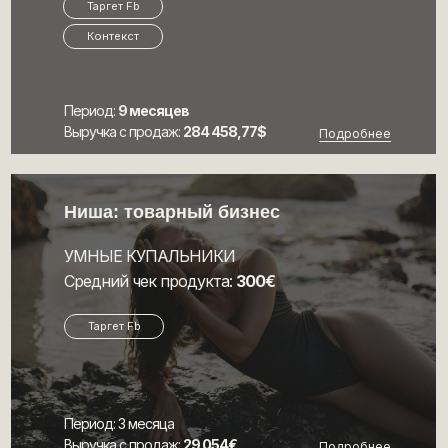
Таргет Fb
Контекст
Период:
9 месяцев
Выручка с продаж:
284 458,77$
Подробнее
Ниша: товарный бизнес
УМНЫЕ КУПАЛЬНИКИ
Средний чек продукта:
300€
Таргет Fb
Период: 3 месяца
Выручка с продаж:
29 054€
Подробнее