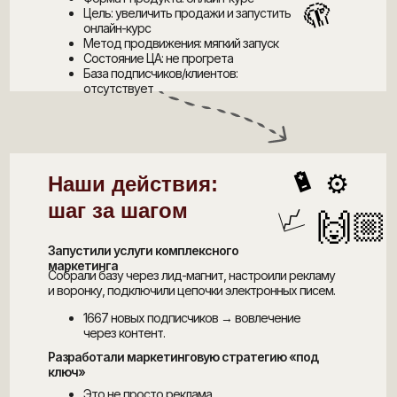
🫣
Цель: увеличить продажи и запустить
онлайн-курс
Метод продвижения: мягкий запуск
Состояние ЦА: не прогрета
База подписчиков/клиентов:
отсутствует
🔋
⚙️
Наши действия:
шаг за шагом
📈
🙌🏼
Запустили услуги комплексного
маркетинга
Собрали базу через лид-магнит, настроили рекламу
и воронку, подключили цепочки электронных писем.
1667 новых подписчиков → вовлечение
через контент.
Разработали маркетинговую стратегию «под
ключ»
Это не просто реклама,